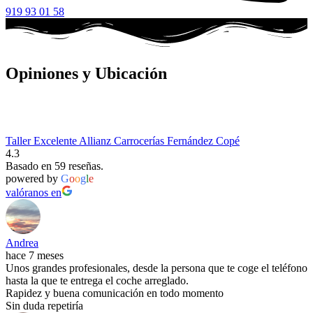
919 93 01 58
Opiniones y Ubicación
Taller Excelente Allianz Carrocerías Fernández Copé
4.3
Basado en 59 reseñas.
powered by
G
o
o
g
l
e
valóranos en
Andrea
hace 7 meses
Unos grandes profesionales, desde la persona que te coge el teléfono
hasta la que te entrega el coche arreglado.
Rapidez y buena comunicación en todo momento
Sin duda repetiría