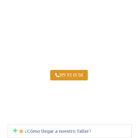
Taller Concertado de Generali de Camiones
919 93 01 58
¿Cómo llegar a nuestro Taller?