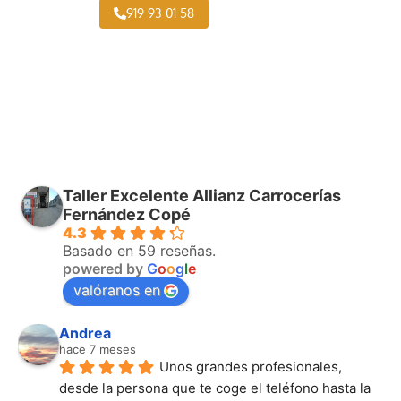
919 93 01 58
Taller Excelente Allianz Carrocerías
Fernández Copé
4.3
Basado en 59 reseñas.
powered by
G
o
o
g
l
e
valóranos en
Andrea
hace 7 meses
Unos grandes profesionales, 
desde la persona que te coge el teléfono hasta la 