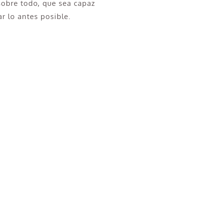
 sobre todo, que sea capaz
ar lo antes posible.
n Pinar del Rey?