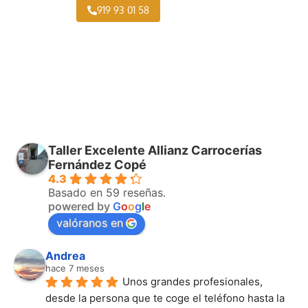
919 93 01 58
Taller Excelente Allianz Carrocerías
Fernández Copé
4.3
Basado en 59 reseñas.
powered by
G
o
o
g
l
e
valóranos en
Andrea
hace 7 meses
Unos grandes profesionales, 
desde la persona que te coge el teléfono hasta la 