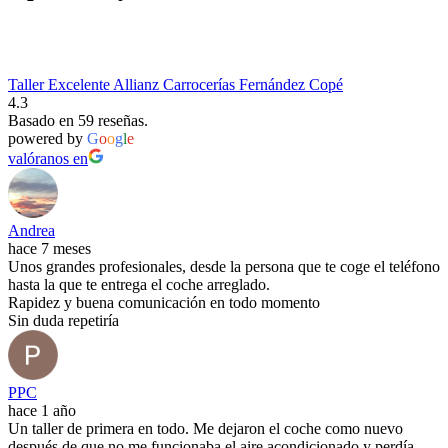
Taller Excelente Allianz Carrocerías Fernández Copé
4.3
Basado en 59 reseñas.
powered by
G
o
o
g
l
e
valóranos en
Andrea
hace 7 meses
Unos grandes profesionales, desde la persona que te coge el teléfono
hasta la que te entrega el coche arreglado.
Rapidez y buena comunicación en todo momento
Sin duda repetiría
PPC
hace 1 año
Un taller de primera en todo. Me dejaron el coche como nuevo
después de que no me funcionaba el aire acondicionado y perdía