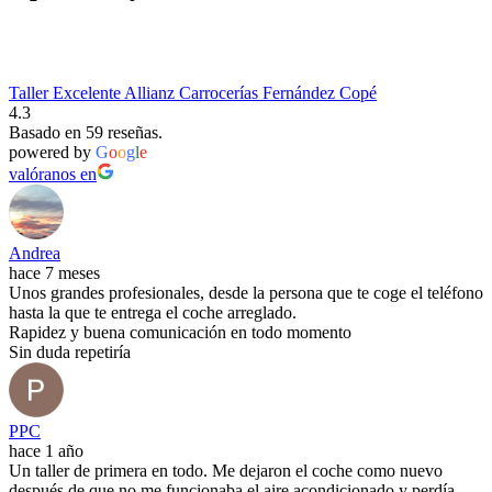
Taller Excelente Allianz Carrocerías Fernández Copé
4.3
Basado en 59 reseñas.
powered by
G
o
o
g
l
e
valóranos en
Andrea
hace 7 meses
Unos grandes profesionales, desde la persona que te coge el teléfono
hasta la que te entrega el coche arreglado.
Rapidez y buena comunicación en todo momento
Sin duda repetiría
PPC
hace 1 año
Un taller de primera en todo. Me dejaron el coche como nuevo
después de que no me funcionaba el aire acondicionado y perdía