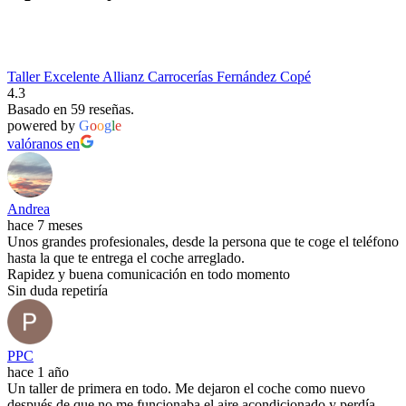
Taller Excelente Allianz Carrocerías Fernández Copé
4.3
Basado en 59 reseñas.
powered by
G
o
o
g
l
e
valóranos en
Andrea
hace 7 meses
Unos grandes profesionales, desde la persona que te coge el teléfono
hasta la que te entrega el coche arreglado.
Rapidez y buena comunicación en todo momento
Sin duda repetiría
PPC
hace 1 año
Un taller de primera en todo. Me dejaron el coche como nuevo
después de que no me funcionaba el aire acondicionado y perdía