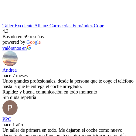
Taller Excelente Allianz Carrocerías Fernández Copé
4.3
Basado en 59 reseñas.
powered by
G
o
o
g
l
e
valóranos en
Andrea
hace 7 meses
Unos grandes profesionales, desde la persona que te coge el teléfono
hasta la que te entrega el coche arreglado.
Rapidez y buena comunicación en todo momento
Sin duda repetiría
PPC
hace 1 año
Un taller de primera en todo. Me dejaron el coche como nuevo
después de que no me funcionaba el aire acondicionado y perdía