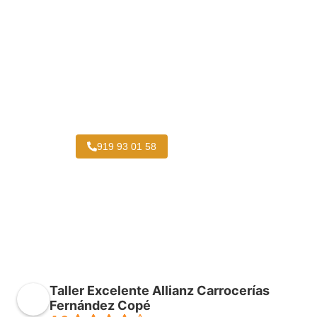
Taller Chapa y Pintura Furgonetas
Casarrubuelos
919 93 01 58
Taller Excelente Allianz Carrocerías
Fernández Copé