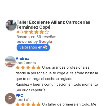
Taller Excelente Allianz Carrocerías
Fernández Copé
4.3
Basado en 59 reseñas.
powered by
G
o
o
g
l
e
valóranos en
Andrea
hace 7 meses
Unos grandes profesionales, 
desde la persona que te coge el teléfono hasta la 
que te entrega el coche arreglado.
Rapidez y buena comunicación en todo momento
Sin duda repetiría
PPC
hace 1 año
Un taller de primera en todo. Me 