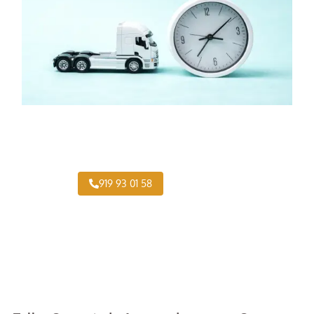
¿Necesitas pintar tu Camión en Opañel?
919 93 01 58