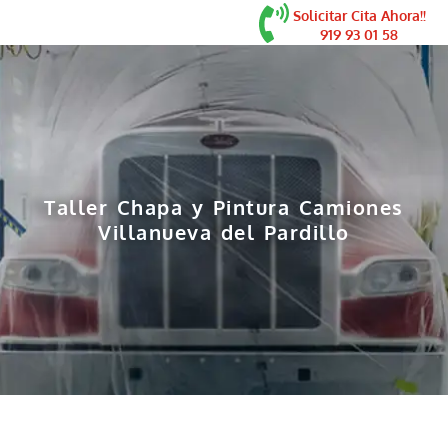
contenido
Solicitar Cita Ahora!!
919 93 01 58
Taller Chapa y Pintura Camiones
Villanueva del Pardillo
Cabina de pintura gran tamaño en Villanueva
del Pardillo