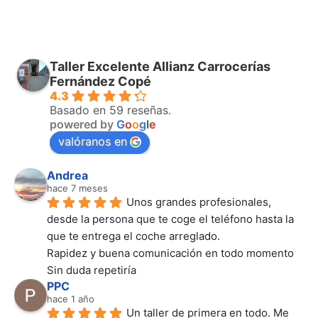
Taller Excelente Allianz Carrocerías
Fernández Copé
4.3
Basado en 59 reseñas.
powered by
G
o
o
g
l
e
valóranos en
Andrea
hace 7 meses
Unos grandes profesionales, 
desde la persona que te coge el teléfono hasta la 
que te entrega el coche arreglado.
Rapidez y buena comunicación en todo momento
Sin duda repetiría
PPC
hace 1 año
Un taller de primera en todo. Me 