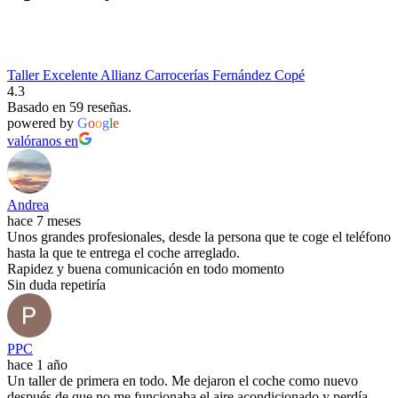
Taller Excelente Allianz Carrocerías Fernández Copé
4.3
Basado en 59 reseñas.
powered by
G
o
o
g
l
e
valóranos en
Andrea
hace 7 meses
Unos grandes profesionales, desde la persona que te coge el teléfono
hasta la que te entrega el coche arreglado.
Rapidez y buena comunicación en todo momento
Sin duda repetiría
PPC
hace 1 año
Un taller de primera en todo. Me dejaron el coche como nuevo
después de que no me funcionaba el aire acondicionado y perdía