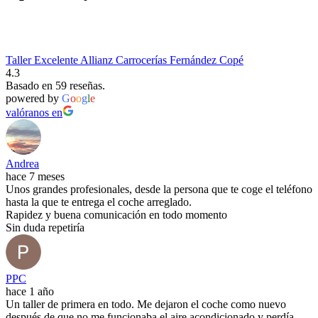
Taller Excelente Allianz Carrocerías Fernández Copé
4.3
Basado en 59 reseñas.
powered by
G
o
o
g
l
e
valóranos en
Andrea
hace 7 meses
Unos grandes profesionales, desde la persona que te coge el teléfono
hasta la que te entrega el coche arreglado.
Rapidez y buena comunicación en todo momento
Sin duda repetiría
PPC
hace 1 año
Un taller de primera en todo. Me dejaron el coche como nuevo
después de que no me funcionaba el aire acondicionado y perdía