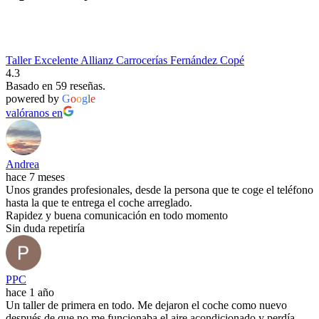
Taller Excelente Allianz Carrocerías Fernández Copé
4.3
Basado en 59 reseñas.
powered by
G
o
o
g
l
e
valóranos en
Andrea
hace 7 meses
Unos grandes profesionales, desde la persona que te coge el teléfono
hasta la que te entrega el coche arreglado.
Rapidez y buena comunicación en todo momento
Sin duda repetiría
PPC
hace 1 año
Un taller de primera en todo. Me dejaron el coche como nuevo
después de que no me funcionaba el aire acondicionado y perdía