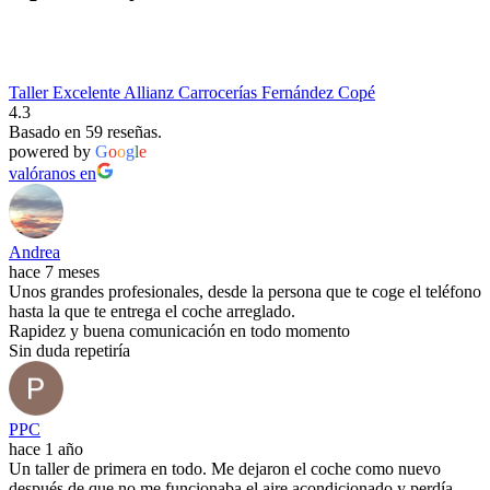
Taller Excelente Allianz Carrocerías Fernández Copé
4.3
Basado en 59 reseñas.
powered by
G
o
o
g
l
e
valóranos en
Andrea
hace 7 meses
Unos grandes profesionales, desde la persona que te coge el teléfono
hasta la que te entrega el coche arreglado.
Rapidez y buena comunicación en todo momento
Sin duda repetiría
PPC
hace 1 año
Un taller de primera en todo. Me dejaron el coche como nuevo
después de que no me funcionaba el aire acondicionado y perdía