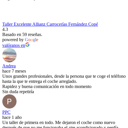
Taller Excelente Allianz Carrocerías Fernández Copé
4.3
Basado en 59 reseñas.
powered by
G
o
o
g
l
e
valóranos en
Andrea
hace 7 meses
Unos grandes profesionales, desde la persona que te coge el teléfono
hasta la que te entrega el coche arreglado.
Rapidez y buena comunicación en todo momento
Sin duda repetiría
PPC
hace 1 año
Un taller de primera en todo. Me dejaron el coche como nuevo
después de que no me funcionaba el aire acondicionado y perdía