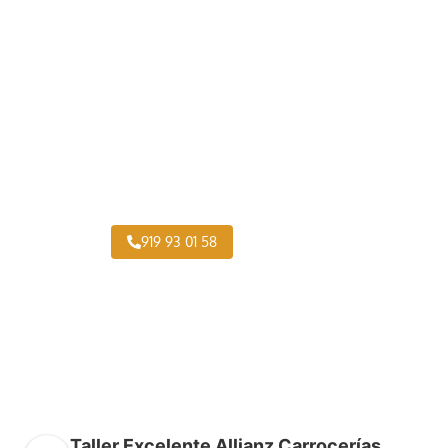
Taller Chapa y Pintura Autocares Imperial
919 93 01 58
Taller Excelente Allianz Carrocerías