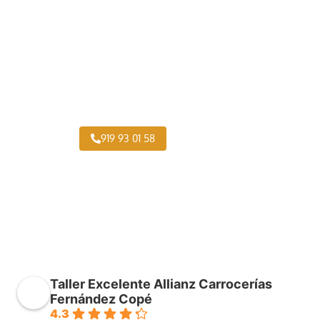
Taller Chapa y Pintura Autocares Canillejas
919 93 01 58
Taller Excelente Allianz Carrocerías
Fernández Copé
4.3