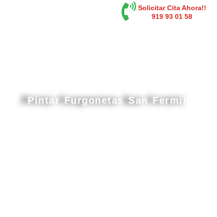
contenido
Solicitar Cita Ahora!!
919 93 01 58
Pintar Furgonetas San Fermín
Cabina de pintura gran tamaño en San Fermín