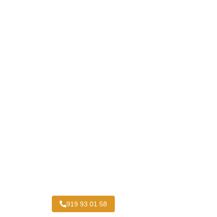
Pintar Furgonetas San Fermín
919 93 01 58