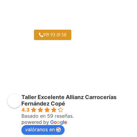
Pintar Furgonetas Rivas-Vaciamadrid
919 93 01 58
Taller Excelente Allianz Carrocerías
Fernández Copé
4.3
Basado en 59 reseñas.
powered by
G
o
o
g
l
e
valóranos en