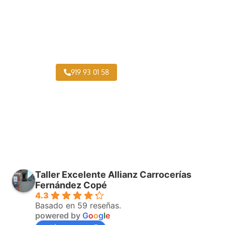
Pintar Furgonetas Los Angeles
919 93 01 58
Taller Excelente Allianz Carrocerías
Fernández Copé
4.3
Basado en 59 reseñas.
powered by
G
o
o
g
l
e