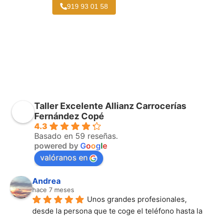
919 93 01 58
Taller Excelente Allianz Carrocerías
Fernández Copé
4.3
Basado en 59 reseñas.
powered by
G
o
o
g
l
e
valóranos en
Andrea
hace 7 meses
Unos grandes profesionales, 
desde la persona que te coge el teléfono hasta la 