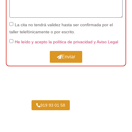
La cita no tendrá validez hasta ser confirmada por el
taller telefónicamente o por escrito.
He leído y acepto la política de privacidad
y Aviso Legal
Enviar
Expertos en Pintar Vehículos Industriales cerca
de Casa de Campo
919 93 01 58