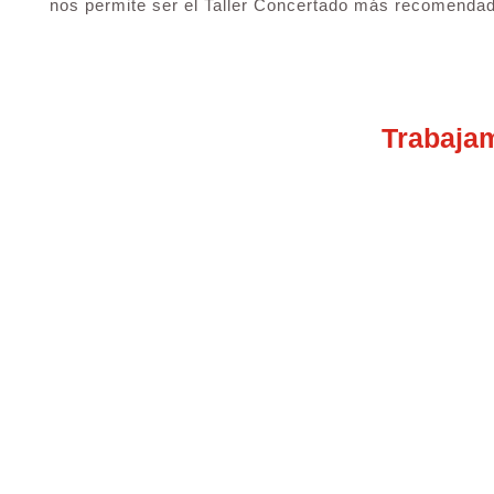
nos permite ser el Taller Concertado más recomendad
Trabaja
Taller Concertado Ase