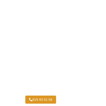
Pintar Caravanas Trafalgar
919 93 01 58