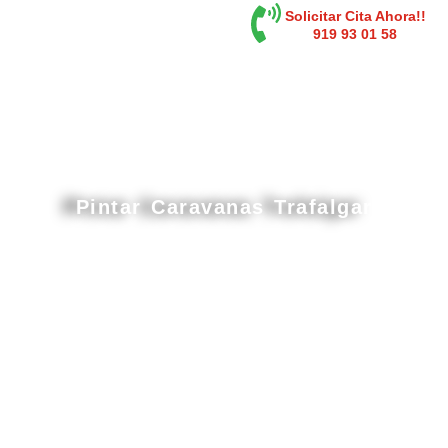
contenido
Solicitar Cita Ahora!!
919 93 01 58
Pintar Caravanas Trafalgar
Cabina de pintura gran tamaño en Trafalgar