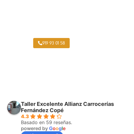
Pintar Caravanas San Diego
919 93 01 58
Taller Excelente Allianz Carrocerías
Fernández Copé
4.3
Basado en 59 reseñas.
powered by
G
o
o
g
l
e