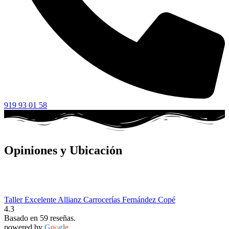
919 93 01 58
Opiniones y Ubicación
Taller Excelente Allianz Carrocerías Fernández Copé
4.3
Basado en 59 reseñas.
powered by
G
o
o
g
l
e