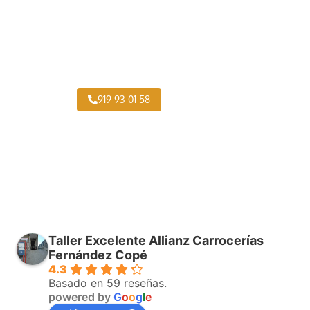
Pintar Caravanas Cortes
919 93 01 58
Taller Excelente Allianz Carrocerías
Fernández Copé
4.3
Basado en 59 reseñas.
powered by
G
o
o
g
l
e