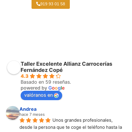
919 93 01 58
Taller Excelente Allianz Carrocerías
Fernández Copé
4.3
Basado en 59 reseñas.
powered by
G
o
o
g
l
e
valóranos en
Andrea
hace 7 meses
Unos grandes profesionales, 
desde la persona que te coge el teléfono hasta la 