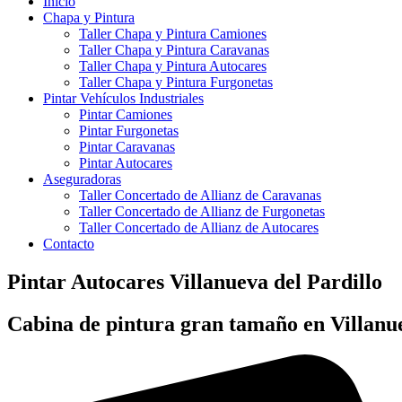
Inicio
Chapa y Pintura
Taller Chapa y Pintura Camiones
Taller Chapa y Pintura Caravanas
Taller Chapa y Pintura Autocares
Taller Chapa y Pintura Furgonetas
Pintar Vehículos Industriales
Pintar Camiones
Pintar Furgonetas
Pintar Caravanas
Pintar Autocares
Aseguradoras
Taller Concertado de Allianz de Caravanas
Taller Concertado de Allianz de Furgonetas
Taller Concertado de Allianz de Autocares
Contacto
Pintar Autocares Villanueva del Pardillo
Cabina de pintura gran tamaño en Villanue