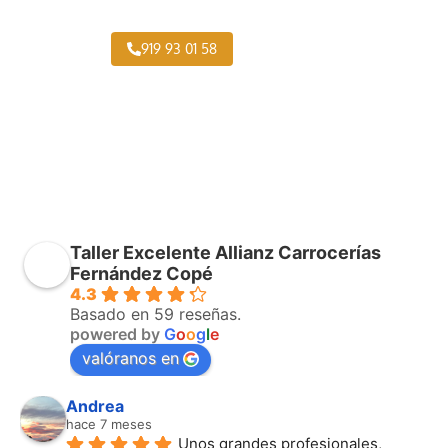
Pintar Autocares Cármenes
919 93 01 58
Taller Excelente Allianz Carrocerías
Fernández Copé
4.3
Basado en 59 reseñas.
powered by
G
o
o
g
l
e
valóranos en
Andrea
hace 7 meses
Unos grandes profesionales, 