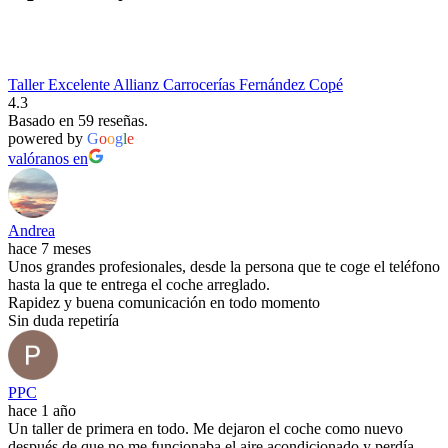
Taller Excelente Allianz Carrocerías Fernández Copé
4.3
Basado en 59 reseñas.
powered by
G
o
o
g
l
e
valóranos en
Andrea
hace 7 meses
Unos grandes profesionales, desde la persona que te coge el teléfono
hasta la que te entrega el coche arreglado.
Rapidez y buena comunicación en todo momento
Sin duda repetiría
PPC
hace 1 año
Un taller de primera en todo. Me dejaron el coche como nuevo
después de que no me funcionaba el aire acondicionado y perdía